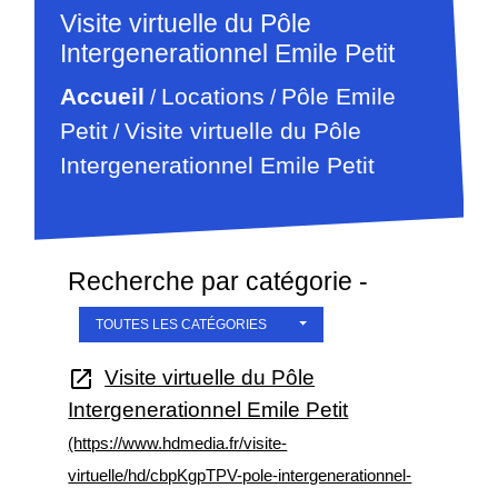
Visite virtuelle du Pôle
Intergenerationnel Emile Petit
Pôle Emile
Accueil
Locations
/
/
Petit
Visite virtuelle du Pôle
/
Intergenerationnel Emile Petit
Recherche par catégorie -
TOUTES LES CATÉGORIES
Visite virtuelle du Pôle
open_in_new
Intergenerationnel Emile Petit
(https://www.hdmedia.fr/visite-
virtuelle/hd/cbpKgpTPV-pole-intergenerationnel-