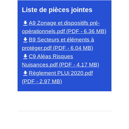
Liste de pièces jointes
A9 Zonage et dispositifs pré-
file_download
opérationnels.pdf (PDF - 6.36 MB)
B9 Secteurs et éléments à
file_download
protéger.pdf (PDF - 6.04 MB)
C9 Aléas Risques
file_download
Nuisances.pdf (PDF - 4.17 MB)
Règlement PLUi 2020.pdf
file_download
(PDF - 2.97 MB)