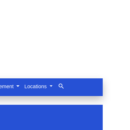
search
nement
Locations