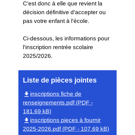
C'est donc à elle que revient la
décision définitive d'accepter ou
pas votre enfant à l'école.
Ci-dessous, les informations pour
l'inscription rentrée scolaire
2025/2026.
Liste de pièces jointes
inscriptions fiche de
file_download
renseignements.pdf (PDF -
181.69 kB)
inscriptions pieces à fournir
file_download
2025-2026.pdf (PDF - 107.69 kB)