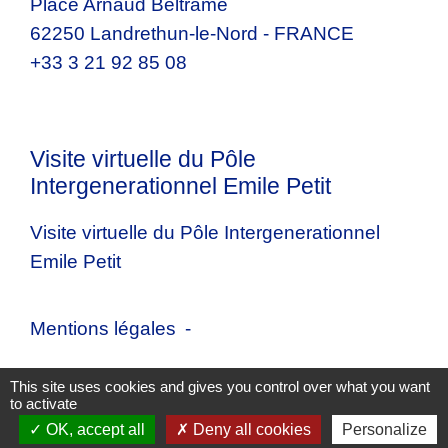
Place Arnaud Beltrame
62250 Landrethun-le-Nord - FRANCE
+33 3 21 92 85 08
Visite virtuelle du Pôle
Intergenerationnel Emile Petit
Visite virtuelle du Pôle Intergenerationnel
Emile Petit
Mentions légales
-
Politique de confidentialité
-
Accessibilité
-
This site uses cookies and gives you control over what you want
to activate
Plan du site
-
Gestion des cookies
OK, accept all
Deny all cookies
Personalize