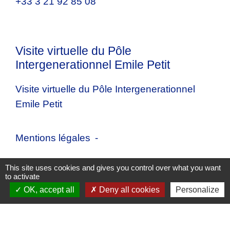
+33 3 21 92 85 08
Visite virtuelle du Pôle
Intergenerationnel Emile Petit
Visite virtuelle du Pôle Intergenerationnel
Emile Petit
Mentions légales
-
Politique de confidentialité
-
Accessibilité
-
This site uses cookies and gives you control over what you want
to activate
Plan du site
-
Gestion des cookies
OK, accept all
Deny all cookies
Personalize
Site créé en partenariat avec Réseau des Communes