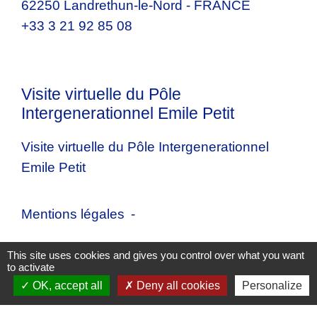
62250 Landrethun-le-Nord - FRANCE
+33 3 21 92 85 08
Visite virtuelle du Pôle
Intergenerationnel Emile Petit
Visite virtuelle du Pôle Intergenerationnel
Emile Petit
Mentions légales
-
Politique de confidentialité
-
Accessibilité
-
This site uses cookies and gives you control over what you want
to activate
Plan du site
-
Gestion des cookies
OK, accept all
Deny all cookies
Personalize