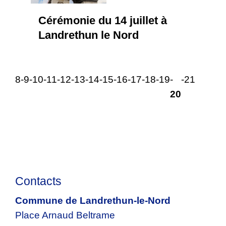
Cérémonie du 14 juillet à
Landrethun le Nord
6
-7
-8
-9
-10
-11
-12
-13
-14
-15
-16
-17
-18
-19
-
-21
20
Contacts
Commune de Landrethun-le-Nord
Place Arnaud Beltrame