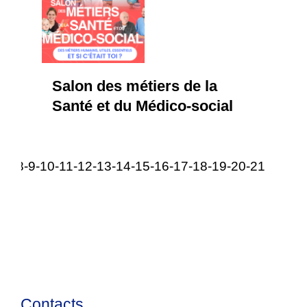
Salon des métiers de la
Santé et du Médico-social
-7
-8
-9
-10
-11
-12
-13
-14
-15
-16
-17
-18
-19
-20
-21
6
Contacts