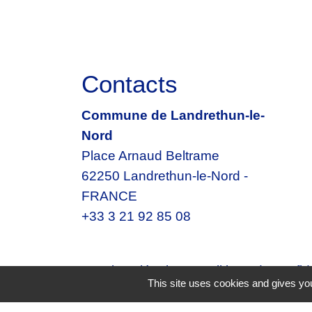
Contacts
Commune de Landrethun-le-
Nord
Place Arnaud Beltrame
62250 Landrethun-le-Nord -
FRANCE
+33 3 21 92 85 08
Mentions légales
-
Politique de confide
This site uses cookies and gives you