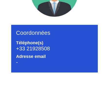
Coordonnées
Téléphone(s)
+33 21928508
Adresse email
-