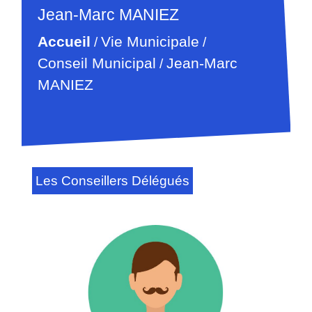
Jean-Marc MANIEZ
Accueil
Vie Municipale
/
/
Conseil Municipal
Jean-Marc
/
MANIEZ
Les Conseillers Délégués