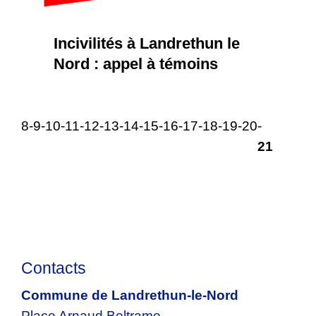
Incivilités à Landrethun le
Nord : appel à témoins
6
-7
-8
-9
-10
-11
-12
-13
-14
-15
-16
-17
-18
-19
-20
-
21
Contacts
Commune de Landrethun-le-Nord
Place Arnaud Beltrame